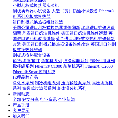
小型刮板式换热器实验机
刮板换热器小试设备
人造（黄）奶油小试设备
Ftherm®
K 系列刮板式换热器
进口刮板式换热器维修改造
美国公司进口刮板式换热器维修翻新
瑞典进口维修改造
翻新
丹麦进口奶油机维修
德国进口奶油机维修翻新
英
国进口奶油机改造维修
荷兰进口刮板式换热机维修翻新
改造
美国进口刮板式换热器设备维修改造
英国进口的刮
板式换热器维修
刮板式换热配套设备
输送/均质/搅拌
杀菌机系列
洁净容器系列
制冷机组系列
搅拌罐系列
Ftherm® C1000
杀菌机系列
Ftherm® C2000
Ftherm® Smart控制系统
代理品牌产品
净化水系列
制冷机组系列
压力输送泵系列
高压均质机
系列
布袋式过滤器系列
膏体灌装机系列
新闻动态
全部
好文分享
行业资讯
企业新闻
产品手册
客户展示
加入我们