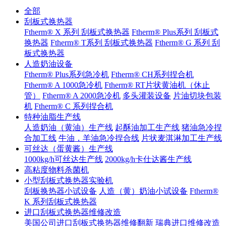
全部
刮板式换热器
Ftherm® X 系列 刮板式换热器
Ftherm® Plus系列 刮板式
换热器
Ftherm® T系列 刮板式换热器
Ftherm® G 系列 刮
板式换热器
人造奶油设备
Ftherm® Plus系列急冷机
Ftherm® CH系列捏合机
Ftherm® A 1000急冷机
Ftherm® RT片状黄油机（休止
管）
Ftherm® A 2000急冷机
多头灌装设备
片油切块包装
机
Ftherm® C 系列捏合机
特种油脂生产线
人造奶油（黄油）生产线
起酥油加工生产线
猪油急冷捏
合加工线
牛油，羊油急冷捏合线
片状麦淇淋加工生产线
可丝达（蛋黄酱）生产线
1000kg/h可丝达生产线
2000kg/h卡仕达酱生产线
高粘度物料杀菌机
小型刮板式换热器实验机
刮板换热器小试设备
人造（黄）奶油小试设备
Ftherm®
K 系列刮板式换热器
进口刮板式换热器维修改造
美国公司进口刮板式换热器维修翻新
瑞典进口维修改造