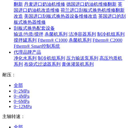
翻新
丹麦进口奶油机维修
德国进口奶油机维修翻新
英
国进口奶油机改造维修
荷兰进口刮板式换热机维修翻新
改造
美国进口刮板式换热器设备维修改造
英国进口的刮
板式换热器维修
刮板式换热配套设备
输送/均质/搅拌
杀菌机系列
洁净容器系列
制冷机组系列
搅拌罐系列
Ftherm® C1000
杀菌机系列
Ftherm® C2000
Ftherm® Smart控制系统
代理品牌产品
净化水系列
制冷机组系列
压力输送泵系列
高压均质机
系列
布袋式过滤器系列
膏体灌装机系列
耐压：
全部
0~2MPa
0~4MPa
0~6MPa
0~12MPa
主轴转速：
全部