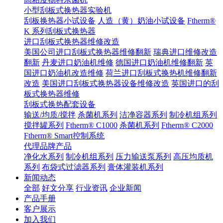
小型刮板式换热器实验机
刮板换热器小试设备
人造（黄）奶油小试设备
Ftherm®
K 系列刮板式换热器
进口刮板式换热器维修改造
美国公司进口刮板式换热器维修翻新
瑞典进口维修改造
翻新
丹麦进口奶油机维修
德国进口奶油机维修翻新
英
国进口奶油机改造维修
荷兰进口刮板式换热机维修翻新
改造
美国进口刮板式换热器设备维修改造
英国进口的刮
板式换热器维修
刮板式换热配套设备
输送/均质/搅拌
杀菌机系列
洁净容器系列
制冷机组系列
搅拌罐系列
Ftherm® C1000
杀菌机系列
Ftherm® C2000
Ftherm® Smart控制系统
代理品牌产品
净化水系列
制冷机组系列
压力输送泵系列
高压均质机
系列
布袋式过滤器系列
膏体灌装机系列
新闻动态
全部
好文分享
行业资讯
企业新闻
产品手册
客户展示
加入我们