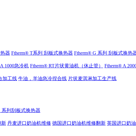
式换热器
Ftherm® T系列 刮板式换热器
Ftherm® G 系列 刮板式换热
® A 1000急冷机
Ftherm® RT片状黄油机（休止管）
Ftherm® A 2
合加工线
牛油，羊油急冷捏合线
片状麦淇淋加工生产线
® K 系列刮板式换热器
翻新
丹麦进口奶油机维修
德国进口奶油机维修翻新
英国进口奶油