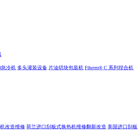
器
000急冷机
多头灌装设备
片油切块包装机
Ftherm® C 系列捏合机
机改造维修
荷兰进口刮板式换热机维修翻新改造
美国进口刮板