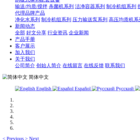
输送/均质/搅拌
杀菌机系列
洁净容器系列
制冷机组系列
代理品牌产品
净化水系列
制冷机组系列
压力输送泵系列
高压均质机系
新闻动态
全部
好文分享
行业资讯
企业新闻
产品手册
客户展示
加入我们
关于我们
公司简介
创始人简介
在线留言
在线反馈
联系我们
简体中文
English
Español
Русский
<
Previous
>
Next