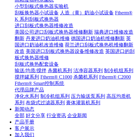
小型刮板式换热器实验机
刮板换热器小试设备
人造（黄）奶油小试设备
Ftherm®
K 系列刮板式换热器
进口刮板式换热器维修改造
美国公司进口刮板式换热器维修翻新
瑞典进口维修改造
翻新
丹麦进口奶油机维修
德国进口奶油机维修翻新
英
国进口奶油机改造维修
荷兰进口刮板式换热机维修翻新
改造
美国进口刮板式换热器设备维修改造
英国进口的刮
板式换热器维修
刮板式换热配套设备
输送/均质/搅拌
杀菌机系列
洁净容器系列
制冷机组系列
搅拌罐系列
Ftherm® C1000
杀菌机系列
Ftherm® C2000
Ftherm® Smart控制系统
代理品牌产品
净化水系列
制冷机组系列
压力输送泵系列
高压均质机
系列
布袋式过滤器系列
膏体灌装机系列
新闻动态
全部
好文分享
行业资讯
企业新闻
产品手册
客户展示
加入我们