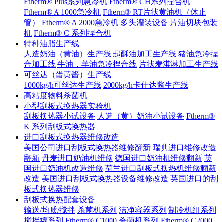
Ftherm® Plus系列急冷机
Ftherm® CH系列捏合机
Ftherm® A 1000急冷机
Ftherm® RT片状黄油机（休止
管）
Ftherm® A 2000急冷机
多头灌装设备
片油切块包装
机
Ftherm® C 系列捏合机
特种油脂生产线
人造奶油（黄油）生产线
起酥油加工生产线
猪油急冷捏
合加工线
牛油，羊油急冷捏合线
片状麦淇淋加工生产线
可丝达（蛋黄酱）生产线
1000kg/h可丝达生产线
2000kg/h卡仕达酱生产线
高粘度物料杀菌机
小型刮板式换热器实验机
刮板换热器小试设备
人造（黄）奶油小试设备
Ftherm®
K 系列刮板式换热器
进口刮板式换热器维修改造
美国公司进口刮板式换热器维修翻新
瑞典进口维修改造
翻新
丹麦进口奶油机维修
德国进口奶油机维修翻新
英
国进口奶油机改造维修
荷兰进口刮板式换热机维修翻新
改造
美国进口刮板式换热器设备维修改造
英国进口的刮
板式换热器维修
刮板式换热配套设备
输送/均质/搅拌
杀菌机系列
洁净容器系列
制冷机组系列
搅拌罐系列
Ftherm® C1000
杀菌机系列
Ftherm® C2000