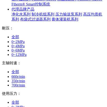
Ftherm® Smart控制系统
代理品牌产品
净化水系列
制冷机组系列
压力输送泵系列
高压均质机
系列
布袋式过滤器系列
膏体灌装机系列
耐压：
全部
0~2MPa
0~4MPa
0~6MPa
0~12MPa
主轴转速：
全部
660r/min
350r/min
700r/min
使用压力：
全部