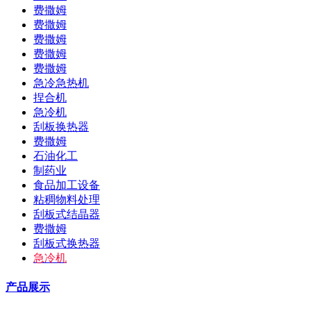
费撒姆
费撒姆
费撒姆
费撒姆
费撒姆
急冷急热机
捏合机
急冷机
刮板换热器
费撒姆
石油化工
制药业
食品加工设备
粘稠物料处理
刮板式结晶器
费撒姆
刮板式换热器
急冷机
产品展示