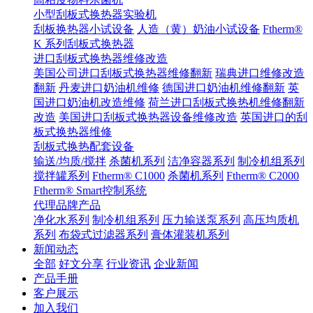
小型刮板式换热器实验机
刮板换热器小试设备
人造（黄）奶油小试设备
Ftherm®
K 系列刮板式换热器
进口刮板式换热器维修改造
美国公司进口刮板式换热器维修翻新
瑞典进口维修改造
翻新
丹麦进口奶油机维修
德国进口奶油机维修翻新
英
国进口奶油机改造维修
荷兰进口刮板式换热机维修翻新
改造
美国进口刮板式换热器设备维修改造
英国进口的刮
板式换热器维修
刮板式换热配套设备
输送/均质/搅拌
杀菌机系列
洁净容器系列
制冷机组系列
搅拌罐系列
Ftherm® C1000
杀菌机系列
Ftherm® C2000
Ftherm® Smart控制系统
代理品牌产品
净化水系列
制冷机组系列
压力输送泵系列
高压均质机
系列
布袋式过滤器系列
膏体灌装机系列
新闻动态
全部
好文分享
行业资讯
企业新闻
产品手册
客户展示
加入我们