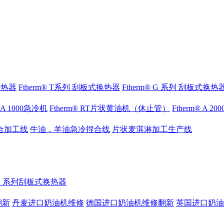
式换热器
Ftherm® T系列 刮板式换热器
Ftherm® G 系列 刮板式换热
® A 1000急冷机
Ftherm® RT片状黄油机（休止管）
Ftherm® A 2
合加工线
牛油，羊油急冷捏合线
片状麦淇淋加工生产线
® K 系列刮板式换热器
翻新
丹麦进口奶油机维修
德国进口奶油机维修翻新
英国进口奶油