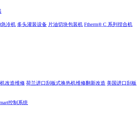
器
000急冷机
多头灌装设备
片油切块包装机
Ftherm® C 系列捏合机
机改造维修
荷兰进口刮板式换热机维修翻新改造
美国进口刮板
 Smart控制系统