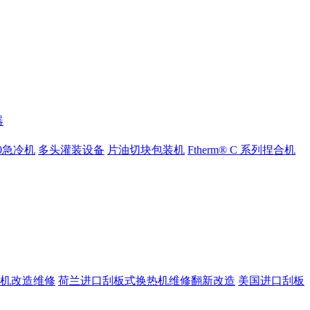
器
000急冷机
多头灌装设备
片油切块包装机
Ftherm® C 系列捏合机
机改造维修
荷兰进口刮板式换热机维修翻新改造
美国进口刮板