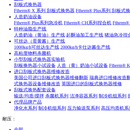
刮板式换热器
Ftherm® X 系列 刮板式换热器
Ftherm® Plus系列 刮板
人造奶油设备
Ftherm® Plus系列急冷机
Ftherm® CH系列捏合机
Ftherm
特种油脂生产线
人造奶油（黄油）生产线
起酥油加工生产线
猪油急冷捏
可丝达（蛋黄酱）生产线
1000kg/h可丝达生产线
2000kg/h卡仕达酱生产线
高粘度物料杀菌机
小型刮板式换热器实验机
刮板换热器小试设备
人造（黄）奶油小试设备
Ftherm
进口刮板式换热器维修改造
美国公司进口刮板式换热器维修翻新
瑞典进口维修改造
式换热器设备维修改造
英国进口的刮板式换热器维修
刮板式换热配套设备
输送/均质/搅拌
杀菌机系列
洁净容器系列
制冷机组系列
代理品牌产品
净化水系列
制冷机组系列
压力输送泵系列
高压均质机系
耐压：
全部