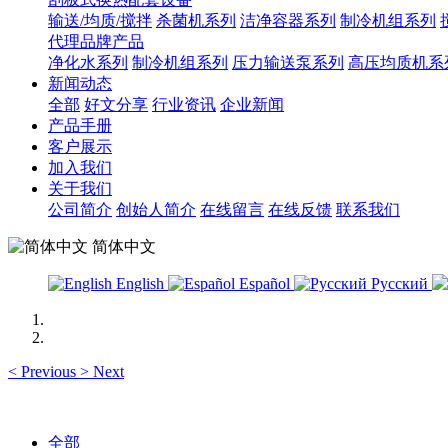
输送/均质/搅拌
杀菌机系列
洁净容器系列
制冷机组系列
代理品牌产品
净化水系列
制冷机组系列
压力输送泵系列
高压均质机系
新闻动态
全部
好文分享
行业资讯
企业新闻
产品手册
客户展示
加入我们
关于我们
公司简介
创始人简介
在线留言
在线反馈
联系我们
简体中文
English
Español
Русский
<
Previous
>
Next
全部