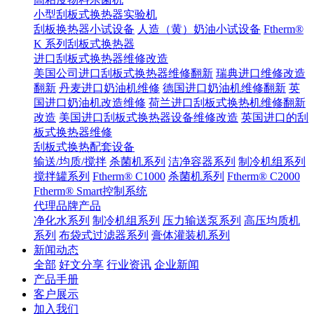
小型刮板式换热器实验机
刮板换热器小试设备
人造（黄）奶油小试设备
Ftherm®
K 系列刮板式换热器
进口刮板式换热器维修改造
美国公司进口刮板式换热器维修翻新
瑞典进口维修改造
翻新
丹麦进口奶油机维修
德国进口奶油机维修翻新
英
国进口奶油机改造维修
荷兰进口刮板式换热机维修翻新
改造
美国进口刮板式换热器设备维修改造
英国进口的刮
板式换热器维修
刮板式换热配套设备
输送/均质/搅拌
杀菌机系列
洁净容器系列
制冷机组系列
搅拌罐系列
Ftherm® C1000
杀菌机系列
Ftherm® C2000
Ftherm® Smart控制系统
代理品牌产品
净化水系列
制冷机组系列
压力输送泵系列
高压均质机
系列
布袋式过滤器系列
膏体灌装机系列
新闻动态
全部
好文分享
行业资讯
企业新闻
产品手册
客户展示
加入我们