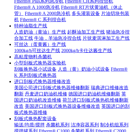
Ftherm® Plus系列急冷机
Ftherm® CH系列捏合机
Ftherm® A 1000急冷机
Ftherm® RT片状黄油机（休止
管）
Ftherm® A 2000急冷机
多头灌装设备
片油切块包装
机
Ftherm® C 系列捏合机
特种油脂生产线
人造奶油（黄油）生产线
起酥油加工生产线
猪油急冷捏
合加工线
牛油，羊油急冷捏合线
片状麦淇淋加工生产线
可丝达（蛋黄酱）生产线
1000kg/h可丝达生产线
2000kg/h卡仕达酱生产线
高粘度物料杀菌机
小型刮板式换热器实验机
刮板换热器小试设备
人造（黄）奶油小试设备
Ftherm®
K 系列刮板式换热器
进口刮板式换热器维修改造
美国公司进口刮板式换热器维修翻新
瑞典进口维修改造
翻新
丹麦进口奶油机维修
德国进口奶油机维修翻新
英
国进口奶油机改造维修
荷兰进口刮板式换热机维修翻新
改造
美国进口刮板式换热器设备维修改造
英国进口的刮
板式换热器维修
刮板式换热配套设备
输送/均质/搅拌
杀菌机系列
洁净容器系列
制冷机组系列
搅拌罐系列
Ftherm® C1000
杀菌机系列
Ftherm® C2000