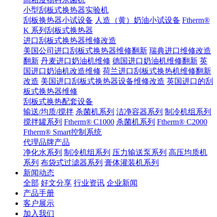
小型刮板式换热器实验机
刮板换热器小试设备
人造（黄）奶油小试设备
Ftherm®
K 系列刮板式换热器
进口刮板式换热器维修改造
美国公司进口刮板式换热器维修翻新
瑞典进口维修改造
翻新
丹麦进口奶油机维修
德国进口奶油机维修翻新
英
国进口奶油机改造维修
荷兰进口刮板式换热机维修翻新
改造
美国进口刮板式换热器设备维修改造
英国进口的刮
板式换热器维修
刮板式换热配套设备
输送/均质/搅拌
杀菌机系列
洁净容器系列
制冷机组系列
搅拌罐系列
Ftherm® C1000
杀菌机系列
Ftherm® C2000
Ftherm® Smart控制系统
代理品牌产品
净化水系列
制冷机组系列
压力输送泵系列
高压均质机
系列
布袋式过滤器系列
膏体灌装机系列
新闻动态
全部
好文分享
行业资讯
企业新闻
产品手册
客户展示
加入我们