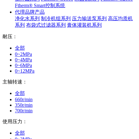
Ftherm® Smart控制系统
代理品牌产品
净化水系列
制冷机组系列
压力输送泵系列
高压均质机
系列
布袋式过滤器系列
膏体灌装机系列
耐压：
全部
0~2MPa
0~4MPa
0~6MPa
0~12MPa
主轴转速：
全部
660r/min
350r/min
700r/min
使用压力：
全部