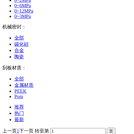
0~2MPa
0~6MPa
0~12MPa
0~3MPa
机械密封：
全部
碳化硅
合金
陶瓷
刮板材质：
全部
金属材质
PEEK
Pom
推荐
热门
最新
上一页
1
下一页
转至第