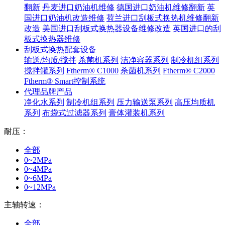
翻新
丹麦进口奶油机维修
德国进口奶油机维修翻新
英
国进口奶油机改造维修
荷兰进口刮板式换热机维修翻新
改造
美国进口刮板式换热器设备维修改造
英国进口的刮
板式换热器维修
刮板式换热配套设备
输送/均质/搅拌
杀菌机系列
洁净容器系列
制冷机组系列
搅拌罐系列
Ftherm® C1000
杀菌机系列
Ftherm® C2000
Ftherm® Smart控制系统
代理品牌产品
净化水系列
制冷机组系列
压力输送泵系列
高压均质机
系列
布袋式过滤器系列
膏体灌装机系列
耐压：
全部
0~2MPa
0~4MPa
0~6MPa
0~12MPa
主轴转速：
全部