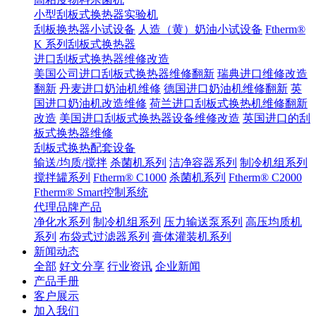
小型刮板式换热器实验机
刮板换热器小试设备
人造（黄）奶油小试设备
Ftherm®
K 系列刮板式换热器
进口刮板式换热器维修改造
美国公司进口刮板式换热器维修翻新
瑞典进口维修改造
翻新
丹麦进口奶油机维修
德国进口奶油机维修翻新
英
国进口奶油机改造维修
荷兰进口刮板式换热机维修翻新
改造
美国进口刮板式换热器设备维修改造
英国进口的刮
板式换热器维修
刮板式换热配套设备
输送/均质/搅拌
杀菌机系列
洁净容器系列
制冷机组系列
搅拌罐系列
Ftherm® C1000
杀菌机系列
Ftherm® C2000
Ftherm® Smart控制系统
代理品牌产品
净化水系列
制冷机组系列
压力输送泵系列
高压均质机
系列
布袋式过滤器系列
膏体灌装机系列
新闻动态
全部
好文分享
行业资讯
企业新闻
产品手册
客户展示
加入我们