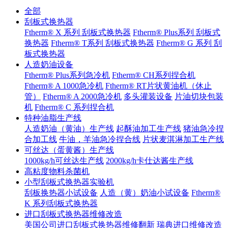
全部
刮板式换热器
Ftherm® X 系列 刮板式换热器
Ftherm® Plus系列 刮板式
换热器
Ftherm® T系列 刮板式换热器
Ftherm® G 系列 刮
板式换热器
人造奶油设备
Ftherm® Plus系列急冷机
Ftherm® CH系列捏合机
Ftherm® A 1000急冷机
Ftherm® RT片状黄油机（休止
管）
Ftherm® A 2000急冷机
多头灌装设备
片油切块包装
机
Ftherm® C 系列捏合机
特种油脂生产线
人造奶油（黄油）生产线
起酥油加工生产线
猪油急冷捏
合加工线
牛油，羊油急冷捏合线
片状麦淇淋加工生产线
可丝达（蛋黄酱）生产线
1000kg/h可丝达生产线
2000kg/h卡仕达酱生产线
高粘度物料杀菌机
小型刮板式换热器实验机
刮板换热器小试设备
人造（黄）奶油小试设备
Ftherm®
K 系列刮板式换热器
进口刮板式换热器维修改造
美国公司进口刮板式换热器维修翻新
瑞典进口维修改造