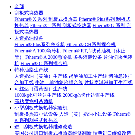
全部
刮板式换热器
Ftherm® X 系列 刮板式换热器
Ftherm® Plus系列 刮板式
换热器
Ftherm® T系列 刮板式换热器
Ftherm® G 系列 刮
板式换热器
人造奶油设备
Ftherm® Plus系列急冷机
Ftherm® CH系列捏合机
Ftherm® A 1000急冷机
Ftherm® RT片状黄油机（休止
管）
Ftherm® A 2000急冷机
多头灌装设备
片油切块包装
机
Ftherm® C 系列捏合机
特种油脂生产线
人造奶油（黄油）生产线
起酥油加工生产线
猪油急冷捏
合加工线
牛油，羊油急冷捏合线
片状麦淇淋加工生产线
可丝达（蛋黄酱）生产线
1000kg/h可丝达生产线
2000kg/h卡仕达酱生产线
高粘度物料杀菌机
小型刮板式换热器实验机
刮板换热器小试设备
人造（黄）奶油小试设备
Ftherm®
K 系列刮板式换热器
进口刮板式换热器维修改造
美国公司进口刮板式换热器维修翻新
瑞典进口维修改造