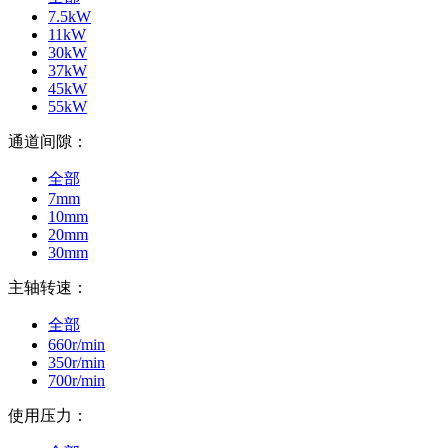
7.5kW
11kW
30kW
37kW
45kW
55kW
通道间隙：
全部
7mm
10mm
20mm
30mm
主轴转速：
全部
660r/min
350r/min
700r/min
使用压力：