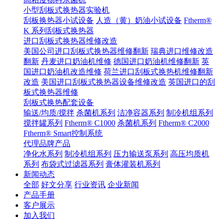
小型刮板式换热器实验机
刮板换热器小试设备
人造（黄）奶油小试设备
Ftherm®
K 系列刮板式换热器
进口刮板式换热器维修改造
美国公司进口刮板式换热器维修翻新
瑞典进口维修改造
翻新
丹麦进口奶油机维修
德国进口奶油机维修翻新
英
国进口奶油机改造维修
荷兰进口刮板式换热机维修翻新
改造
美国进口刮板式换热器设备维修改造
英国进口的刮
板式换热器维修
刮板式换热配套设备
输送/均质/搅拌
杀菌机系列
洁净容器系列
制冷机组系列
搅拌罐系列
Ftherm® C1000
杀菌机系列
Ftherm® C2000
Ftherm® Smart控制系统
代理品牌产品
净化水系列
制冷机组系列
压力输送泵系列
高压均质机
系列
布袋式过滤器系列
膏体灌装机系列
新闻动态
全部
好文分享
行业资讯
企业新闻
产品手册
客户展示
加入我们