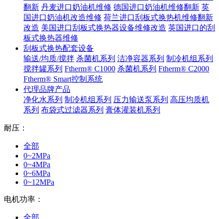
翻新
丹麦进口奶油机维修
德国进口奶油机维修翻新
英
国进口奶油机改造维修
荷兰进口刮板式换热机维修翻新
改造
美国进口刮板式换热器设备维修改造
英国进口的刮
板式换热器维修
刮板式换热配套设备
输送/均质/搅拌
杀菌机系列
洁净容器系列
制冷机组系列
搅拌罐系列
Ftherm® C1000
杀菌机系列
Ftherm® C2000
Ftherm® Smart控制系统
代理品牌产品
净化水系列
制冷机组系列
压力输送泵系列
高压均质机
系列
布袋式过滤器系列
膏体灌装机系列
耐压：
全部
0~2MPa
0~4MPa
0~6MPa
0~12MPa
电机功率：
全部