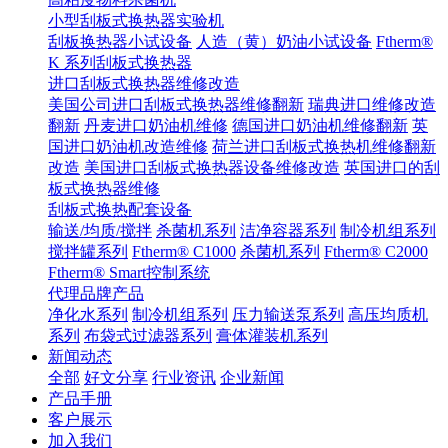
小型刮板式换热器实验机
刮板换热器小试设备
人造（黄）奶油小试设备
Ftherm®
K 系列刮板式换热器
进口刮板式换热器维修改造
美国公司进口刮板式换热器维修翻新
瑞典进口维修改造
翻新
丹麦进口奶油机维修
德国进口奶油机维修翻新
英
国进口奶油机改造维修
荷兰进口刮板式换热机维修翻新
改造
美国进口刮板式换热器设备维修改造
英国进口的刮
板式换热器维修
刮板式换热配套设备
输送/均质/搅拌
杀菌机系列
洁净容器系列
制冷机组系列
搅拌罐系列
Ftherm® C1000
杀菌机系列
Ftherm® C2000
Ftherm® Smart控制系统
代理品牌产品
净化水系列
制冷机组系列
压力输送泵系列
高压均质机
系列
布袋式过滤器系列
膏体灌装机系列
新闻动态
全部
好文分享
行业资讯
企业新闻
产品手册
客户展示
加入我们