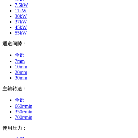
7.5kW
11kW
30kW
37kW
45kW
55kW
通道间隙：
全部
7mm
10mm
20mm
30mm
主轴转速：
全部
660r/min
350r/min
700r/min
使用压力：