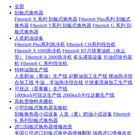
全部
刮板式换热器
Ftherm® X 系列 刮板式换热器
Ftherm® Plus系列 刮板式
换热器
Ftherm® T系列 刮板式换热器
Ftherm® G 系列 刮
板式换热器
人造奶油设备
Ftherm® Plus系列急冷机
Ftherm® CH系列捏合机
Ftherm® A 1000急冷机
Ftherm® RT片状黄油机（休止
管）
Ftherm® A 2000急冷机
多头灌装设备
片油切块包装
机
Ftherm® C 系列捏合机
特种油脂生产线
人造奶油（黄油）生产线
起酥油加工生产线
猪油急冷捏
合加工线
牛油，羊油急冷捏合线
片状麦淇淋加工生产线
可丝达（蛋黄酱）生产线
1000kg/h可丝达生产线
2000kg/h卡仕达酱生产线
高粘度物料杀菌机
小型刮板式换热器实验机
刮板换热器小试设备
人造（黄）奶油小试设备
Ftherm®
K 系列刮板式换热器
进口刮板式换热器维修改造
美国公司进口刮板式换热器维修翻新
瑞典进口维修改造