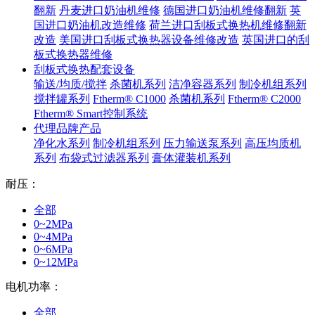
翻新
丹麦进口奶油机维修
德国进口奶油机维修翻新
英
国进口奶油机改造维修
荷兰进口刮板式换热机维修翻新
改造
美国进口刮板式换热器设备维修改造
英国进口的刮
板式换热器维修
刮板式换热配套设备
输送/均质/搅拌
杀菌机系列
洁净容器系列
制冷机组系列
搅拌罐系列
Ftherm® C1000
杀菌机系列
Ftherm® C2000
Ftherm® Smart控制系统
代理品牌产品
净化水系列
制冷机组系列
压力输送泵系列
高压均质机
系列
布袋式过滤器系列
膏体灌装机系列
耐压：
全部
0~2MPa
0~4MPa
0~6MPa
0~12MPa
电机功率：
全部